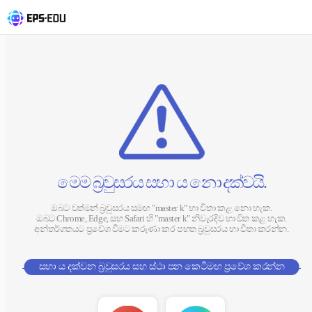
මෙම බ්‍රවුසරය සහා ය නො දක්වයි.
ඔබට වත්මන් බ්‍රවුසරය සමඟ "master k" භා විතා කළ නො හැක.
ඔබට Chrome, Edge, සහ Safari හි "master k" නිවැරදිව භා විත කළ හැක.
අන්තර්ගතයට ප්‍රවේශ වීමට කරුණා කර පහත බ්‍රවුසරය භා විතා කරන්න.
සහා ය දක්වන බ්‍රවුසරය සහ ස්ථා පන කෙටිමඟ ප්‍රවේශ කරන්න