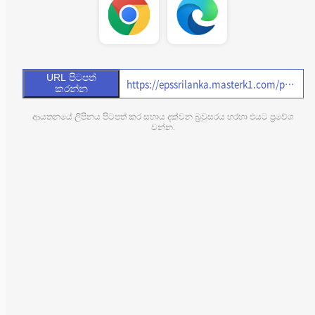
URL පිටපත්
කරන්න
ආයතනයේ ලිපිනය පිටපත් කර සහාය දක්වන බ්‍රවුසරය හරහා එයට ප්‍රවේශ
වන්න.